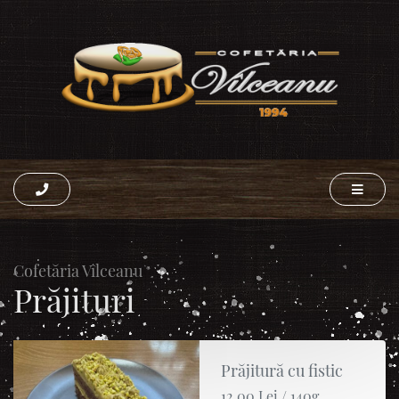
Cofetăria Vîlceanu
Prăjituri
Prăjitură cu fistic
12.00 Lei / 140g