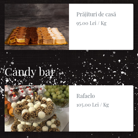
Prăjituri de casă
95.00 Lei / Kg
Candy bar
Rafaelo
105.00 Lei / Kg