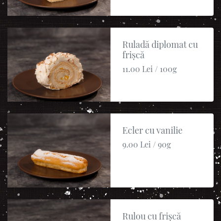
Ruladă diplomat cu
frișcă
11.00 Lei / 100g
Ecler cu vanilie
9.00 Lei / 90g
Rulou cu frișcă