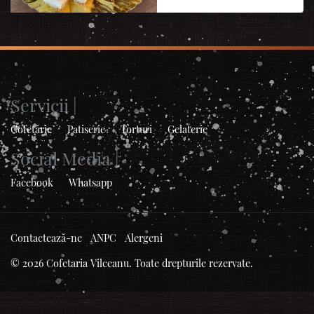
Servicii |
Cofetărie
Patiserie
Torturi
Gelaterie
Social Media |
Facebook
Whatsapp
Contactează-ne
ANPC
Alergeni
© 2026 Cofetaria Vilceanu. Toate drepturile rezervate.