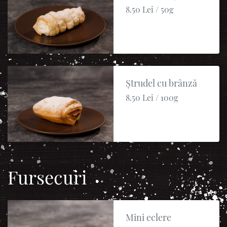
8.50 Lei / 50g
Ștrudel cu brânză
8.50 Lei / 100g
Fursecuri
Mini eclere